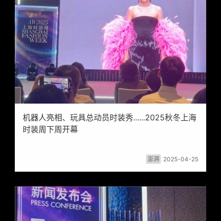
机器人亮相、玩具总动员时装秀......2025秋冬上海
时装周下周开幕
澎湃
2025-04-25