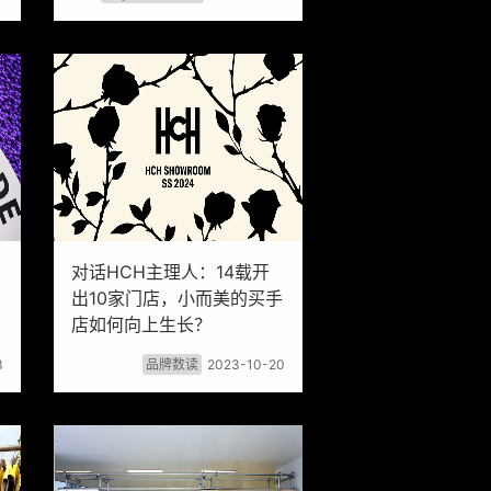
对话HCH主理人：14载开
出10家门店，小而美的买手
店如何向上生长？
3
品牌数读
2023-10-20