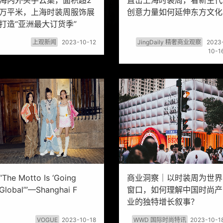
海内外买手云集，面积超2
直击上海时装周，看新生代
万平米，上海时装周服饰展
创意力量如何延伸东方文化
打造“亚洲最大订货季”
上观新闻
2023-10-12
JingDaily 精奢商业观察
2023
10-1
“The Motto Is ‘Going
商业洞察｜以时装周为世界
Global’”—Shanghai F
窗口，如何理解中国时尚产
业的独特增长叙事？
VOGUE
2023-10-18
WWD 国际时尚特讯
2023-10-1