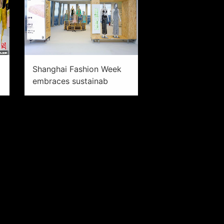
Shanghai Fashion Week
embraces sustainab
0
City News Service
2023-10-11