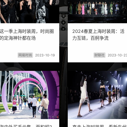
这一季上海时装周，时尚圈
2024春夏上海时装周：活
的定海神针都在场
力互链，百舸争流
网易时尚
2023-10-19
财联社
2023-10-2