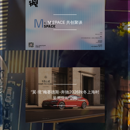
M SPACE 共创聚谈
“翼·境”梅赛德斯-奔驰2026秋冬上海时
装周限时空间